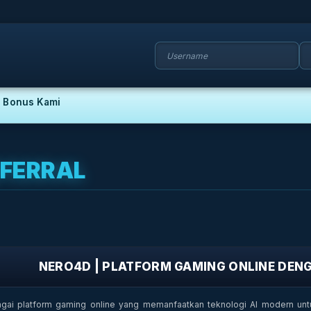
nus Kami
FERRAL
NERO4D | PLATFORM GAMING ONLINE DEN
gai platform gaming online yang memanfaatkan teknologi AI modern un