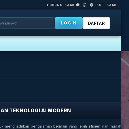
HUBUNGI KAMI
IKUTI KAMI
LOGIN
DAFTAR
GAN TEKNOLOGI AI MODERN
tuk menghadirkan pengalaman bermain yang lebih efisien dan mudah